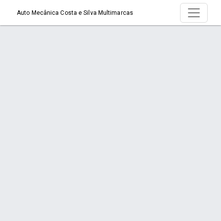
Auto Mecânica Costa e Silva Multimarcas
Serviço > Mecânico em Geral
Início
Serviço