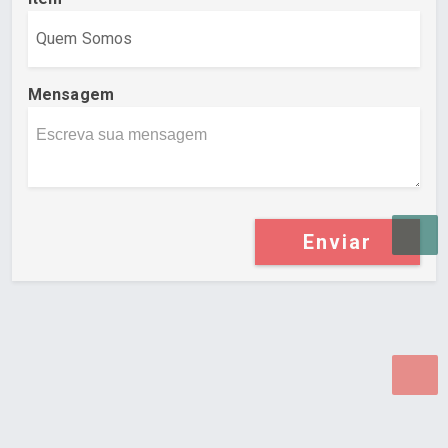
Mensagem
Enviar
Desenvolvido por Poly Design
Cubo Guia -
www.cuboguia.com.br - Desenvolvimento de Sites e
Sistemas para WEB.
© 2026 ®
Política de Cookies