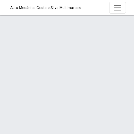
Auto Mecânica Costa e Silva Multimarcas
Serviço > Sistemas de Freio
Início
Serviço