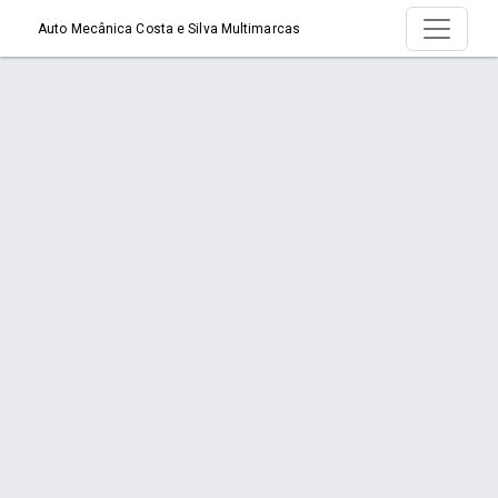
Auto Mecânica Costa e Silva Multimarcas
Serviço > Troca de Óleo
Início
Serviço